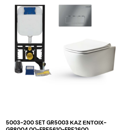
5003-200 SET GR5003 ΚΑΖ ΕΝΤΟΙΧ-
GP8004.00-FRE5610-FRE2600