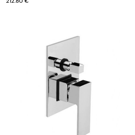
212.80
€