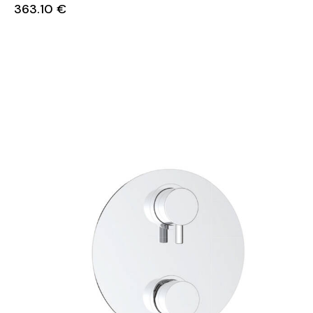
363.10
€