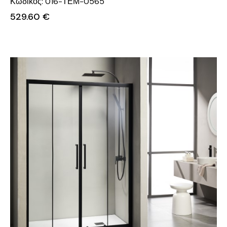
Κωδικός: 016-ΤΕΜ-0565
529.60
€