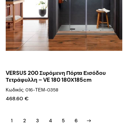
VERSUS 200 Συρόμενη Πόρτα Εισόδου
Τετράφυλλη – VE 180 180Χ185cm
Κωδικός: 016-ΤΕΜ-0358
468.60
€
1
2
3
4
→
5
6