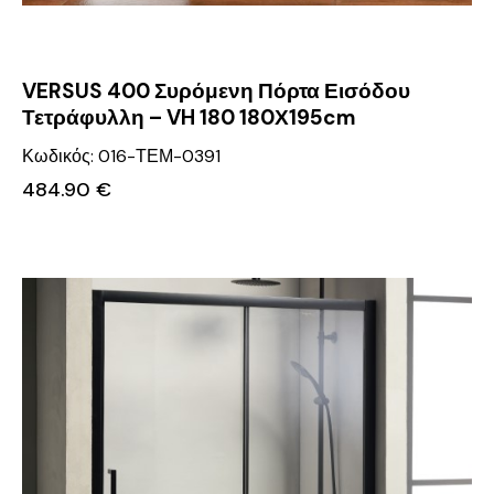
VERSUS 400 Συρόμενη Πόρτα Εισόδου
Τετράφυλλη – VH 180 180Χ195cm
Κωδικός: 016-ΤΕΜ-0391
484.90
€