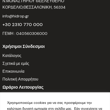
Ν.ΜΟΝΑΣΤΗΡΙΟΥ 68,ΕΛΕΥΘΕΡΙΟ
ΚΟΡΔΕΛΙΟ,ΘΕΣΣΑΛΟΝΙΚΗ, 56334
info@hidrop.gr
+30 2310 770 000
ΓΕΜΗ : 040560306000
Χρήσιμοι Σύνδεσμοι
Κατάλογος
Σχετικά με εμάς
Επικοινωνία
Πολιτική Απορρήτου
Ωράριο Λειτουργίας
Δευτ. – Παρ.: 7:30 π.μ. – 3:30 μ.μ.
Χρησιμοποιούμε cookies για να σας προσφέρουμε την
Σαββατοκύριακο: Κλειστά
καλύτερη δυνατή εμπειρία στη σελίδα μας. Εάν συνεχίσετε να