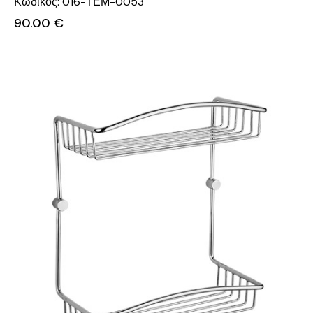
Κωδικός: 016-ΤΕΜ-0053
90.00
€