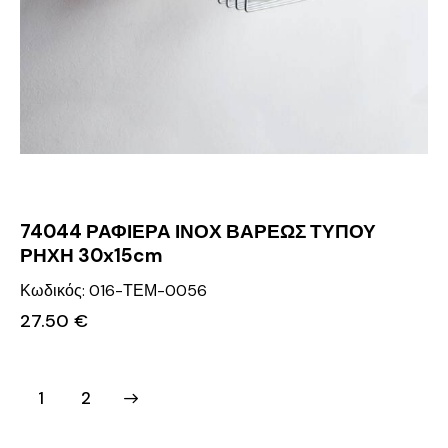
74044 ΡΑΦΙΕΡΑ ΙΝΟΧ ΒΑΡΕΩΣ ΤΥΠΟΥ
ΡΗΧΗ 30x15cm
Κωδικός: 016-ΤΕΜ-0056
27.50
€
→
1
2