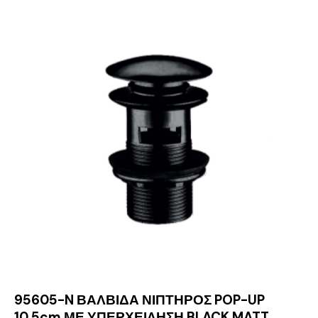
95605-N ΒΑΛΒΙΔΑ ΝΙΠΤΗΡΟΣ POP-UP
10,5cm ΜΕ ΥΠΕΡΧΕΙΛΗΣΗ BLACK MATT