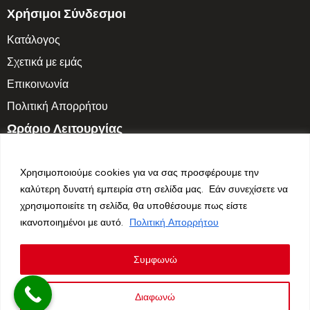
Χρήσιμοι Σύνδεσμοι
Κατάλογος
Σχετικά με εμάς
Επικοινωνία
Πολιτική Απορρήτου
Ωράριο Λειτουργίας
Δευτ. – Παρ.: 7:30 π.μ. – 3:30 μ.μ.
Χρησιμοποιούμε cookies για να σας προσφέρουμε την
Σαββατοκύριακο: Κλειστά
καλύτερη δυνατή εμπειρία στη σελίδα μας. Εάν συνεχίσετε να
χρησιμοποιείτε τη σελίδα, θα υποθέσουμε πως είστε
Follow us
ικανοποιημένοι με αυτό.
Πολιτική Απορρήτου
Συμφωνώ
Διαφωνώ
Hidrop © 2026. All Rights Reserved. Made with ❤ by
Vendo
.