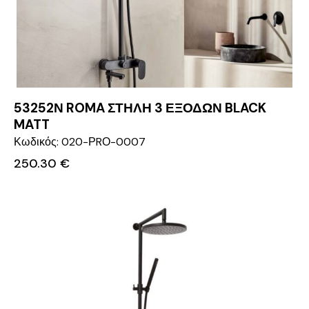
53252Ν ROMA ΣΤΗΛΗ 3 ΕΞΟΔΩΝ BLACK
MATT
Κωδικός: 020-ΡRΟ-0007
250.30
€