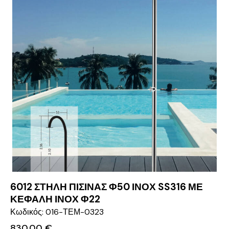
6012 ΣΤΗΛΗ ΠΙΣΙΝΑΣ Φ50 ΙΝΟΧ SS316 ΜΕ
ΚΕΦΑΛΗ ΙΝΟΧ Φ22
Κωδικός: 016-ΤΕΜ-0323
830.00
€