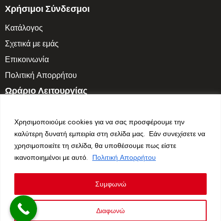
Χρήσιμοι Σύνδεσμοι
Κατάλογος
Σχετικά με εμάς
Επικοινωνία
Πολιτική Απορρήτου
Ωράριο Λειτουργίας
Δευτ. – Παρ.: 7:30 π.μ. – 3:30 μ.μ.
Χρησιμοποιούμε cookies για να σας προσφέρουμε την
Σαββατοκύριακο: Κλειστά
καλύτερη δυνατή εμπειρία στη σελίδα μας. Εάν συνεχίσετε να
χρησιμοποιείτε τη σελίδα, θα υποθέσουμε πως είστε
Follow us
ικανοποιημένοι με αυτό.
Πολιτική Απορρήτου
Συμφωνώ
Διαφωνώ
Hidrop © 2026. All Rights Reserved. Made with ❤ by
Vendo
.