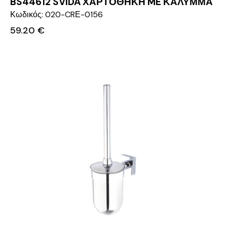
BS44612 SVIDA ΧΑΡΤΟΘΗΚΗ ME ΚΑΛΥΜΜΑ
Κωδικός: 020-CRΕ-0156
59.20
€