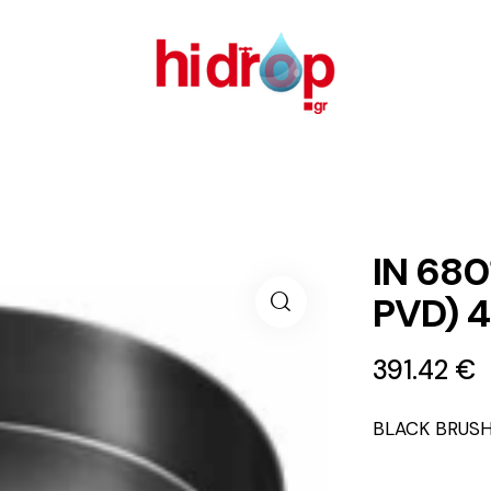
IN 68
PVD) 
391.42
€
BLACK BRUS