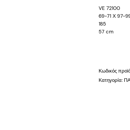
VE 72100
69-71 Χ 97-9
185
57 cm
Κωδικός προϊ
Κατηγορία:
Π