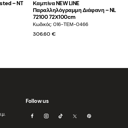
sted – NT
Καμπίνα NEW LINE
Παραλληλόγραμμη Διάφανη – NL
72100 72Χ100cm
Κωδικός: 016-ΤΕΜ-0466
306.60
€
Follow us
.μ.