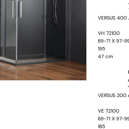
VERSUS 400
VH 72100
69-71 Χ 97-9
195
47 cm
VERSUS 200
VE 72100
69-71 Χ 97-9
185