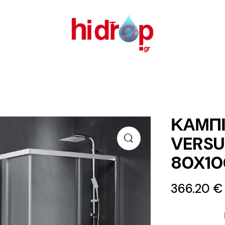
ΚΑΜΠ
VERSU
80Χ1
366.20
€