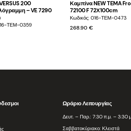
VERSUS 200
Καμπίνα NEW TEMA Fro
όγραμμη – VE 7290
72100 F 72Χ100cm
m
Κωδικός: 016-ΤΕΜ-0473
016-ΤΕΜ-0359
268.90
€
νδεσμοι
Ωράριο Λειτουργίας
Δευτ. – Παρ.: 7:30 π.μ. – 3:30 μ
Σαββατοκύριακο: Κλειστά
άς