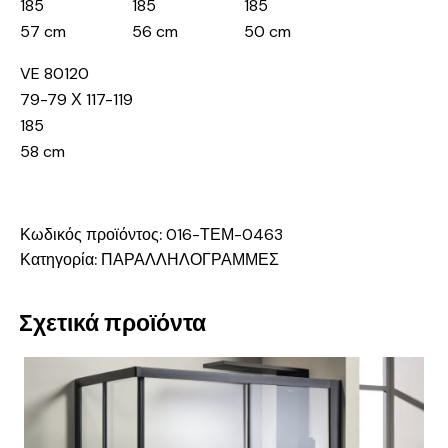
185
185
185
57 cm
56 cm
50 cm
VE 80120
79-79 Χ 117-119
185
58 cm
Κωδικός προϊόντος:
016-ΤΕΜ-0463
Κατηγορία:
ΠΑΡΑΛΛΗΛΟΓΡΑΜΜΕΣ
Σχετικά προϊόντα