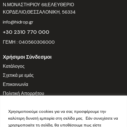
Ν.ΜΟΝΑΣΤΗΡΙΟΥ 68,ΕΛΕΥΘΕΡΙΟ
ΚΟΡΔΕΛΙΟ,ΘΕΣΣΑΛΟΝΙΚΗ, 56334
info@hidrop.gr
+30 2310 770 000
ΓΕΜΗ : 040560306000
Χρήσιμοι Σύνδεσμοι
Κατάλογος
Σχετικά με εμάς
Επικοινωνία
Πολιτική Απορρήτου
Ωράριο Λειτουργίας
Δευτ. – Παρ.: 7:30 π.μ. – 3:30 μ.μ.
Χρησιμοποιούμε cookies για να σας προσφέρουμε την
καλύτερη δυνατή εμπειρία στη σελίδα μας. Εάν συνεχίσετε να
Σαββατοκύριακο: Κλειστά
χρησιμοποιείτε τη σελίδα, θα υποθέσουμε πως είστε