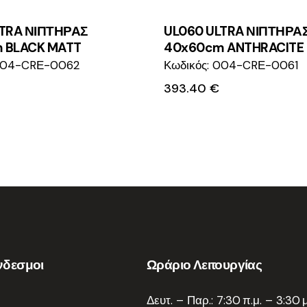
LTRA ΝΙΠΤΗΡΑΣ
UL060 ULTRA ΝΙΠΤΗΡΑ
 BLACK MATT
40x60cm ANTHRACITE
 004-CRΕ-0062
Κωδικός: 004-CRΕ-0061
393.40
€
νδεσμοι
Ωράριο Λειτουργίας
Δευτ. – Παρ.: 7:30 π.μ. – 3:30 μ