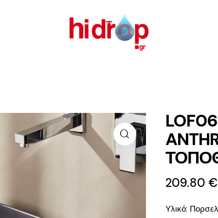
LOF06
ANTHR
ΤΟΠΟ
209.80
Υλικό: Πορσε