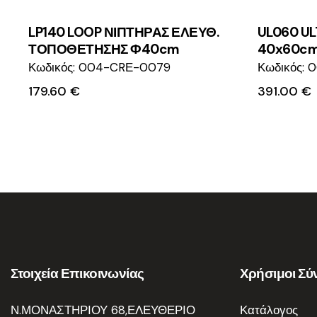
LP140 LOOP ΝΙΠΤΗΡΑΣ ΕΛΕΥΘ.
UL060 U
ΤΟΠΟΘΕΤΗΣΗΣ Φ40cm
40x60cm
Κωδικός: 004-CRΕ-0079
Κωδικός:
179.60
€
391.00
€
Στοιχεία Επικοινωνίας
Χρήσιμοι Σύ
Ν.ΜΟΝΑΣΤΗΡΙΟΥ 68,ΕΛΕΥΘΕΡΙΟ
Κατάλογος