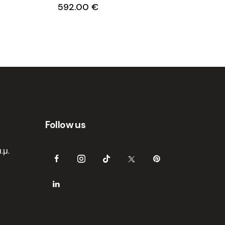
592.00
€
Follow us
.μ.