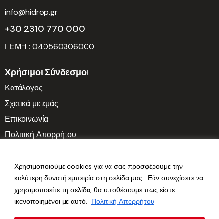
info@hidrop.gr
+30 2310 770 000
ΓΕΜΗ : 040560306000
Χρήσιμοι Σύνδεσμοι
Κατάλογος
Σχετικά με εμάς
Επικοινωνία
Πολιτική Απορρήτου
Ωράριο Λειτουργίας
Δευτ. – Παρ.: 7:30 π.μ. – 3:30 μ.μ.
Χρησιμοποιούμε cookies για να σας προσφέρουμε την
καλύτερη δυνατή εμπειρία στη σελίδα μας. Εάν συνεχίσετε να
Σαββατοκύριακο: Κλειστά
χρησιμοποιείτε τη σελίδα, θα υποθέσουμε πως είστε
ικανοποιημένοι με αυτό.
Πολιτική Απορρήτου
Follow us