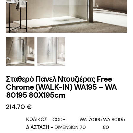
Σταθερό Πάνελ Ντουζιέρας Free
Chrome (WALK-IN) WA195 – WA
80195 80Χ195cm
214.70
€
ΚΩΔΙΚΟΣ – CODE
WA 70195
WA 80195
ΔΙΑΣΤΑΣΗ – DIMENSION
70
80