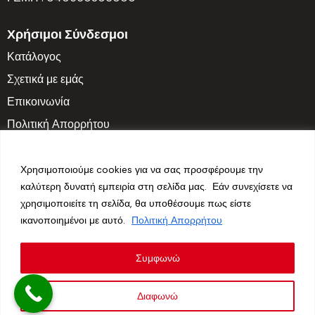
Χρήσιμοι Σύνδεσμοι
Κατάλογος
Σχετικά με εμάς
Επικοινωνία
Πολιτική Απορρήτου
Ωράριο Λειτουργίας
Δευτ. – Παρ.: 7:30 π.μ. – 3:30 μ.μ.
Χρησιμοποιούμε cookies για να σας προσφέρουμε την
καλύτερη δυνατή εμπειρία στη σελίδα μας. Εάν συνεχίσετε να
Σαββατοκύριακο: Κλειστά
χρησιμοποιείτε τη σελίδα, θα υποθέσουμε πως είστε
ικανοποιημένοι με αυτό.
Πολιτική Απορρήτου
Follow us
Συμφωνώ
Διαφωνώ
Hidrop © 2026. All Rights Reserved. Made with ❤ by
Vendo
.