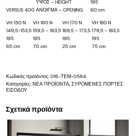
ΥΨΟΣ – HEIGHT
195
VERSUS 400
ΑΝΟΙΓΜΑ – OPENING
60 cm
VH 150 N
VH 160 N
VH 170 N
VH 180 N
149,5-153,5
159,5 – 163,5
169,5 – 173,5
179,5 – 183,5
195
195
195
195
65 cm
70 cm
25 cm
75 cm
Κωδικός προϊόντος:
016-ΤΕΜ-0564
Κατηγορίες:
ΝΕΑ ΠΡΟΪΟΝΤΑ
,
ΣΥΡΟΜΕΝΕΣ ΠΟΡΤΕΣ
ΕΙΣΟΔΟΥ
Σχετικά προϊόντα