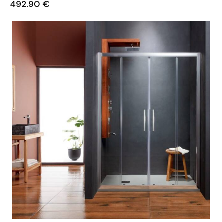
492.90
€